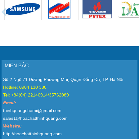
MIỀN BẮC
Số 2 Ngõ 71 Đường Phương Mai, Quận Đống Đa, TP. Hà Nội.
Hotline: 0904 130 380
Tel: +84(04) 22146914/35762089
Email:
thinhquangchemi@gmail.com
sales1@hoachatthinhquang.com
Website:
http://hoachatthinhquang.com