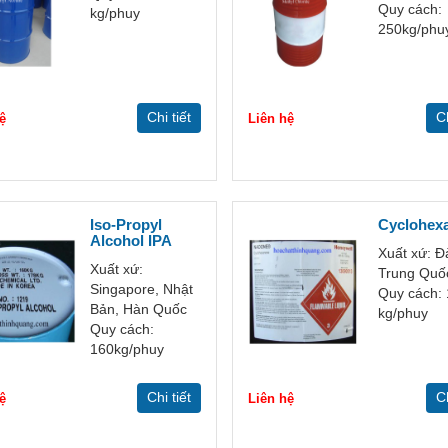
Quy cách:
kg/phuy
250kg/phu
Chi tiết
Ch
ệ
Liên hệ
Iso-Propyl
Cyclohex
Alcohol IPA
Xuất xứ: Đ
Xuất xứ:
Trung Quố
Singapore, Nhật
Quy cách:
Bản, Hàn Quốc
kg/phuy
Quy cách:
160kg/phuy
Chi tiết
Ch
ệ
Liên hệ