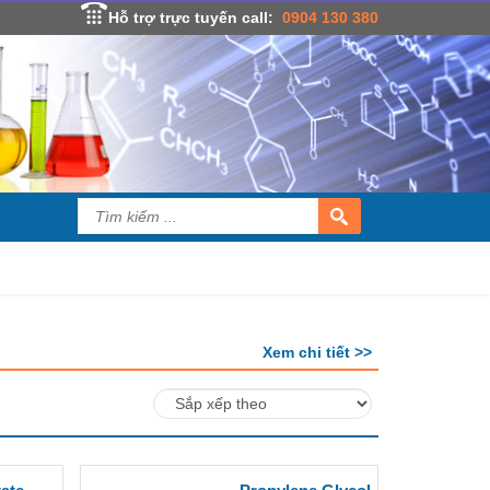
Hỗ trợ trực tuyến call:
0904 130 380
Xem chi tiết >>