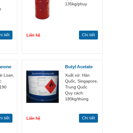
135kg/phuy
y
i tiết
Chi tiết
Liên hệ
anone
Butyl Acetate
ài Loan,
Xuất xứ: Hàn
c
Quốc, Singapore,
 190
Trung Quốc
Quy cách:
180kg/thùng
i tiết
Chi tiết
Liên hệ