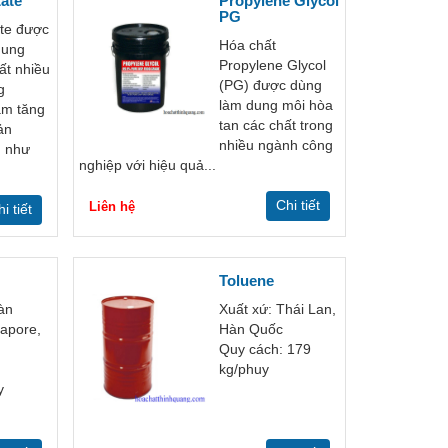
tate
Propylene Glycol
PG
ate được
Hóa chất
dung
Propylene Glycol
ất nhiều
(PG) được dùng
g
làm dung môi hòa
ằm tăng
tan các chất trong
ản
nhiều ngành công
 như
nghiệp với hiệu quả...
.
Chi tiết
Liên hệ
i tiết
Toluene
àn
Xuất xứ: Thái Lan,
apore,
Hàn Quốc
Quy cách: 179
kg/phuy
y