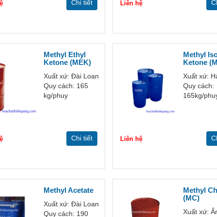
Chi tiết
Ch
ệ
Liên hệ
Methyl Ethyl
Methyl Is
Ketone (MEK)
Ketone (
Xuất xứ: Đài Loan
Xuất xứ: 
Quy cách: 165
Quy cách:
kg/phuy
165kg/phu
Chi tiết
Ch
ệ
Liên hệ
Methyl Acetate
Methyl Ch
(MC)
Xuất xứ: Đài Loan
Xuất xứ: Ấ
Quy cách: 190