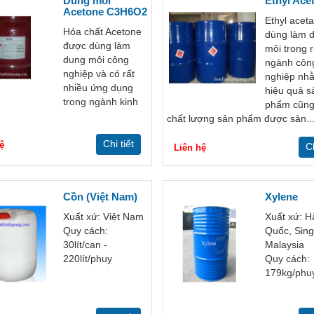
Dung môi
Ethyl Ace
Acetone C3H6O2
Ethyl acet
Hóa chất Acetone
dùng làm 
được dùng làm
môi trong r
dung môi công
ngành côn
nghiệp và có rất
nghiệp nh
nhiều ứng dụng
hiệu quả s
trong ngành kinh
phẩm cũng
chất lượng sản phẩm được sản..
Chi tiết
ệ
Ch
Liên hệ
Cồn (Việt Nam)
Xylene
Xuất xứ: Việt Nam
Xuất xứ: H
Quy cách:
Quốc, Sing
30lít/can -
Malaysia
220lít/phuy
Quy cách:
179kg/phu