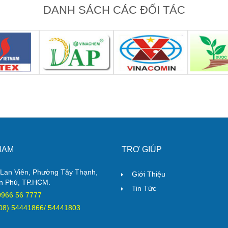
DANH SÁCH CÁC ĐỐI TÁC
NAM
TRỢ GIÚP
Lan Viên, Phường Tây Thạnh,
Giới Thiệu
n Phú, TP.HCM.
Tin Tức
 0966 56 7777
(08) 54441866/ 54441803