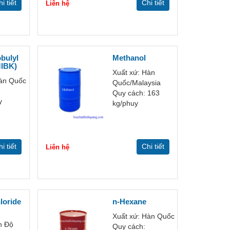
i tiết
Chi tiết
Liên hệ
obulyl
Methanol
MIBK)
Xuất xứ: Hàn
Hàn Quốc
Quốc/Malaysia
Quy cách: 163
y
kg/phuy
i tiết
Chi tiết
Liên hệ
loride
n-Hexane
Xuất xứ: Hàn Quốc
n Độ
Quy cách: