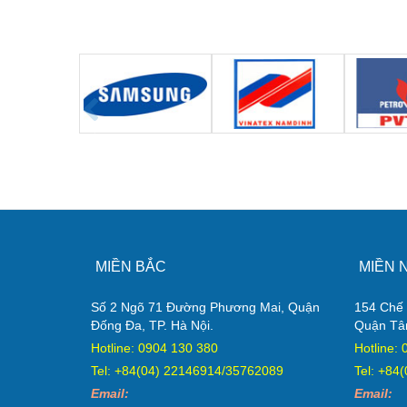
MIỀN BẮC
MIỀN 
Số 2 Ngõ 71 Đường Phương Mai, Quận
154 Chế 
Đống Đa, TP. Hà Nội.
Quận Tâ
Hotline: 0904 130 380
Hotline:
Tel: +84(04) 22146914/35762089
Tel: +84
Email:
Email: