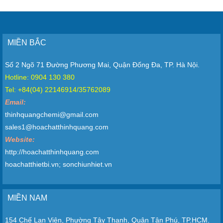
MIỀN BẮC
Số 2 Ngõ 71 Đường Phương Mai, Quận Đống Đa, TP. Hà Nội.
Hotline: 0904 130 380
Tel: +84(04) 22146914/35762089
Email:
thinhquangchemi@gmail.com
sales1@hoachatthinhquang.com
Website:
http://hoachatthinhquang.com
hoachatthietbi.vn; sonchiunhiet.vn
MIỀN NAM
154 Chế Lan Viên, Phường Tây Thạnh, Quận Tân Phú, TP.HCM.