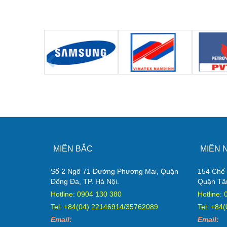
MIỀN BẮC
MIỀN 
Số 2 Ngõ 71 Đường Phương Mai, Quận
154 Chế 
Đống Đa, TP. Hà Nội.
Quận Tâ
Hotline: 0904 130 380
Hotline:
Tel: +84(04) 22146914/35762089
Tel: +84
Email:
Email: