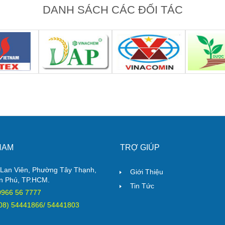
DANH SÁCH CÁC ĐỐI TÁC
NAM
TRỢ GIÚP
Lan Viên, Phường Tây Thạnh,
Giới Thiệu
n Phú, TP.HCM.
Tin Tức
 0966 56 7777
(08) 54441866/ 54441803