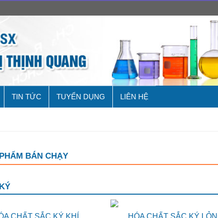
TIN TỨC
TUYỂN DỤNG
LIÊN HỆ
 PHẨM BÁN CHẠY
KÝ
ÓA CHẤT SẮC KÝ KHÍ
HÓA CHẤT SẮC KÝ LỎ