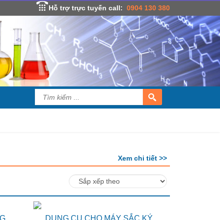
Hỗ trợ trực tuyến call:
0904 130 380
Xem chi tiết >>
NG
DỤNG CỤ CHO MÁY SẮC KÝ