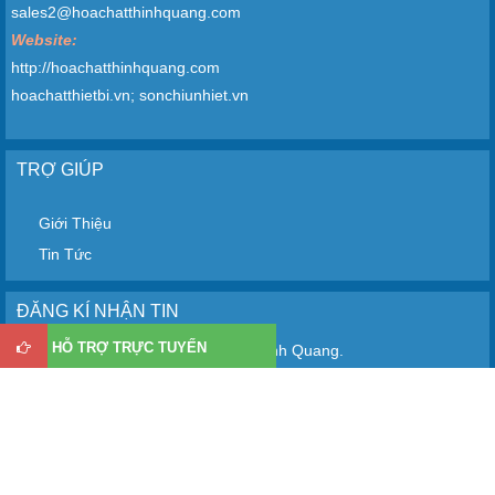
sales2@hoachatthinhquang.com
Website:
http://hoachatthinhquang.com
hoachatthietbi.vn; sonchiunhiet.vn
TRỢ GIÚP
Giới Thiệu
Tin Tức
ĐĂNG KÍ NHẬN TIN
HỖ TRỢ TRỰC TUYẾN
ký để nhận thông tin từ Hóa Chất Thịnh Quang.
Mọi thông tin đăng ký sẽ được giữ kín tuyệt đối. Cảm ơn bạn đã
quan tâm tới quý công ty.