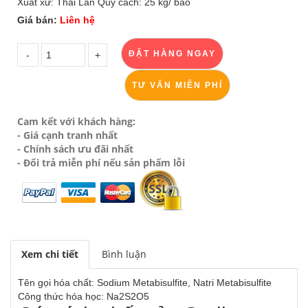
Xuất xứ: Thái Lan Quy cách: 25 kg/ bao
Giá bán:
Liên hệ
TƯ VẤN MIỄN PHÍ
Cam kết với khách hàng:
- Giá cạnh tranh nhất
- Chính sách ưu đãi nhất
- Đổi trả miễn phí nếu sản phẩm lỗi
Xem chi tiết
Bình luận
Tên gọi hóa chất: Sodium Metabisulfite, Natri Metabisulfite
Công thức hóa học: Na2S2O5