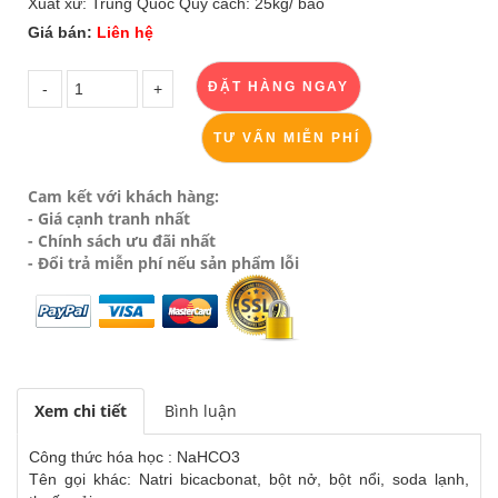
Xuất xứ: Trung Quốc Quy cách: 25kg/ bao
Giá bán:
Liên hệ
TƯ VẤN MIỄN PHÍ
Cam kết với khách hàng:
- Giá cạnh tranh nhất
- Chính sách ưu đãi nhất
- Đổi trả miễn phí nếu sản phẩm lỗi
Xem chi tiết
Bình luận
Công thức hóa học : NaHCO3
Tên gọi khác: Natri bicacbonat, bột nở, bột nổi, soda lạnh,